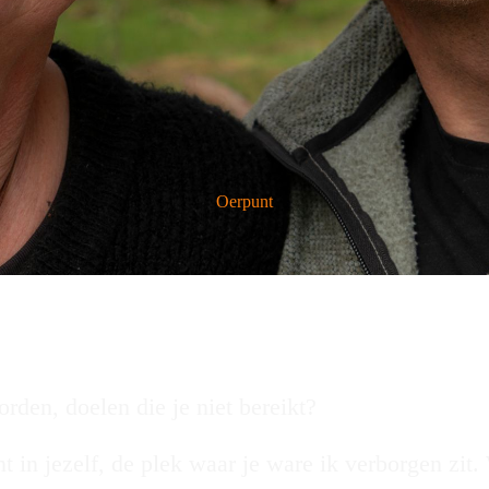
Oerpunt
rden, doelen die je niet bereikt?
n jezelf, de plek waar je ware ik verborgen zit. 