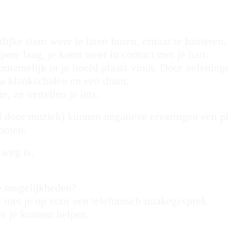
jke stem weer te laten horen, ernaar te luisteren.
epere laag, je komt weer in contact met je hart.
ornamelijk in je hoofd plaats vindt. Door oefenin
o.a klankschalen en een drum.
 ze vertellen je iets.
 door muziek) kunnen negatieve ervaringen een pl
romen.
 weg is.
e mogelijkheden?
 met je op voor een telefonisch intakegesprek.
e je kunnen helpen.