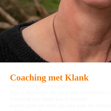
Coaching met Klank
Weet je het even niet meer?
Zijn er blokkades die maar niet doorbroken wo
Coaching met klank kan je helpen!
Samen gaan we weer op zoek naar het Oerpunt i