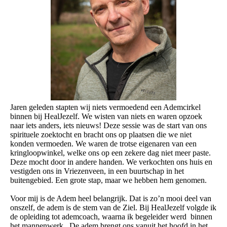
Jaren geleden stapten wij niets vermoedend een Ademcirkel
binnen bij HealJezelf. We wisten van niets en waren opzoek
naar iets anders, iets nieuws! Deze sessie was de start van ons
spirituele zoektocht en bracht ons op plaatsen die we niet
konden vermoeden. We waren de trotse eigenaren van een
kringloopwinkel, welke ons op een zekere dag niet meer paste.
Deze mocht door in andere handen. We verkochten ons huis en
vestigden ons in Vriezenveen, in een buurtschap in het
buitengebied. Een grote stap, maar we hebben hem genomen.
Voor mij is de Adem heel belangrijk. Dat is zo’n mooi deel van
onszelf, de adem is de stem van de Ziel. Bij HealJezelf volgde ik
de opleiding tot ademcoach, waarna ik begeleider werd binnen
het mannenwerk. De adem brengt ons vanuit het hoofd in het