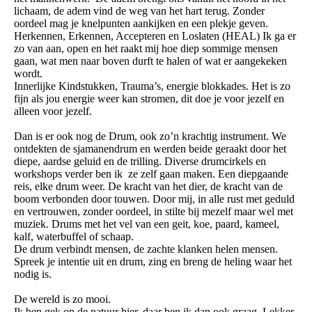
lichaam, de adem vind de weg van het hart terug. Zonder
oordeel mag je knelpunten aankijken en een plekje geven.
Herkennen, Erkennen, Accepteren en Loslaten (HEAL) Ik ga er
zo van aan, open en het raakt mij hoe diep sommige mensen
gaan, wat men naar boven durft te halen of wat er aangekeken
wordt.
Innerlijke Kindstukken, Trauma’s, energie blokkades. Het is zo
fijn als jou energie weer kan stromen, dit doe je voor jezelf en
alleen voor jezelf.
Dan is er ook nog de Drum, ook zo’n krachtig instrument. We
ontdekten de sjamanendrum en werden beide geraakt door het
diepe, aardse geluid en de trilling. Diverse drumcirkels en
workshops verder ben ik ze zelf gaan maken. Een diepgaande
reis, elke drum weer. De kracht van het dier, de kracht van de
boom verbonden door touwen. Door mij, in alle rust met geduld
en vertrouwen, zonder oordeel, in stilte bij mezelf maar wel met
muziek. Drums met het vel van een geit, koe, paard, kameel,
kalf, waterbuffel of schaap.
De drum verbindt mensen, de zachte klanken helen mensen.
Spreek je intentie uit en drum, zing en breng de heling waar het
nodig is.
De wereld is zo mooi.
Ik ben gek op de natuur hier, daar ben ik dan ook graag. Lekker