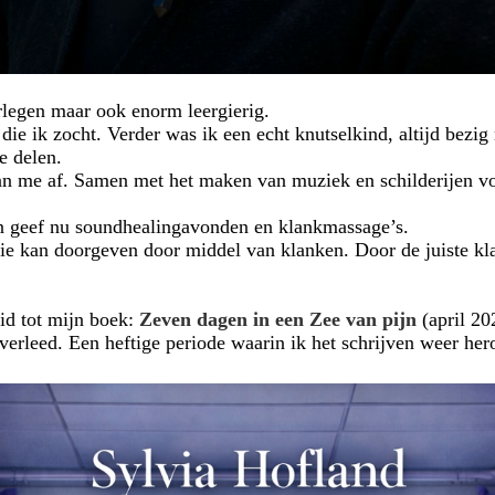
erlegen maar ook enorm leergierig.
ie ik zocht. Verder was ik een echt knutselkind, altijd bezig
e delen.
van me af. Samen met het maken van muziek en schilderijen vo
en geef nu soundhealingavonden en klankmassage’s.
rgie kan doorgeven door middel van klanken. Door de juiste kla
eid tot mijn boek:
Zeven dagen in een Zee van pijn
(april 2
r overleed. Een heftige periode waarin ik het schrijven weer he